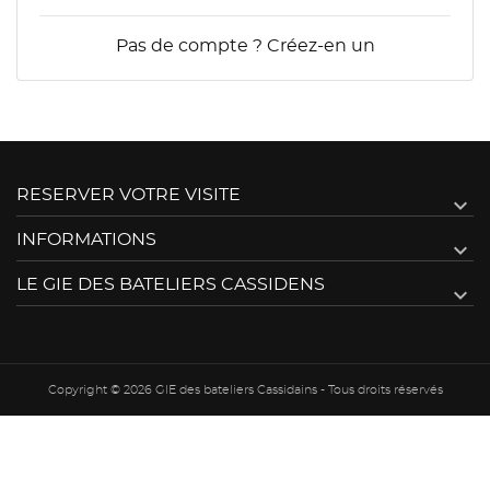
Pas de compte ? Créez-en un
RESERVER VOTRE VISITE

INFORMATIONS

LE GIE DES BATELIERS CASSIDENS

Copyright © 2026 GIE des bateliers Cassidains - Tous droits réservés